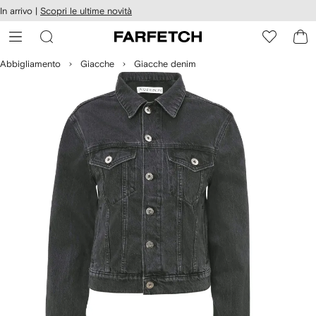
cessibilità
In arrivo |
Scopri le ultime novità
Vai ai
u
contenuti
ARFETCH
Abbigliamento
Giacche
Giacche denim