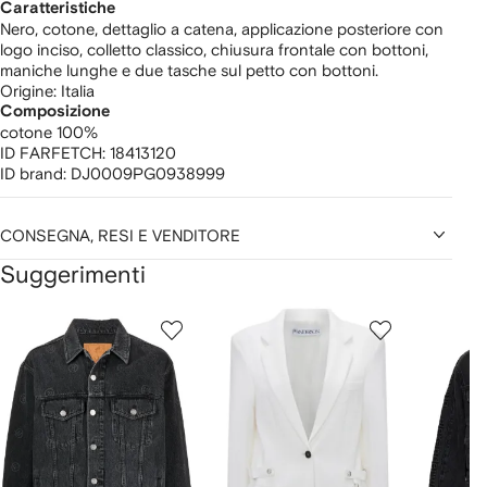
Caratteristiche
Nero, cotone, dettaglio a catena, applicazione posteriore con
logo inciso, colletto classico, chiusura frontale con bottoni,
maniche lunghe e due tasche sul petto con bottoni.
Origine: Italia
Composizione
cotone 100%
ID FARFETCH:
18413120
ID brand:
DJ0009PG0938999
CONSEGNA, RESI E VENDITORE
Suggerimenti
Mostra
1
2
3
su
su
su
i
12
12
12
2
lementi