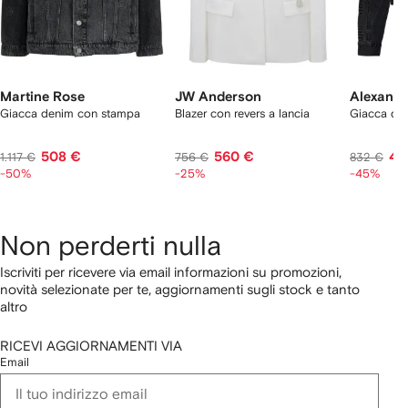
Martine Rose
JW Anderson
Alexand
Giacca denim con stampa
Blazer con revers a lancia
Giacca den
508 €
560 €
43
1.117 €
756 €
832 €
-50%
-25%
-45%
Non perderti nulla
Iscriviti per ricevere via email informazioni su promozioni,
novità selezionate per te, aggiornamenti sugli stock e tanto
altro
RICEVI AGGIORNAMENTI VIA
Email