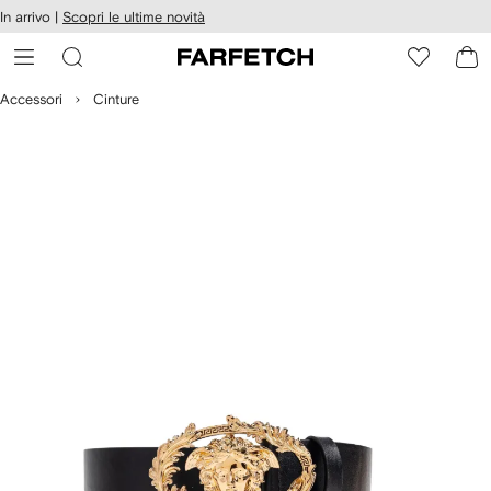
cessibilità
In arrivo |
Scopri le ultime novità
Vai ai
u
contenuti
ARFETCH
Accessori
Cinture