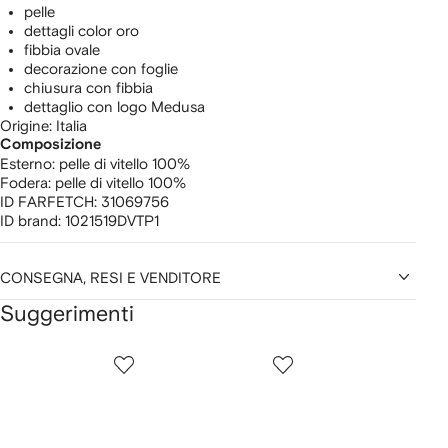
pelle
dettagli color oro
fibbia ovale
decorazione con foglie
chiusura con fibbia
dettaglio con logo Medusa
Origine: Italia
Composizione
Esterno:
pelle di vitello 100%
Fodera:
pelle di vitello 100%
ID FARFETCH:
31069756
ID brand:
1021519DVTP1
CONSEGNA, RESI E VENDITORE
Suggerimenti
Mostra
1
2
3
su
su
su
i
12
12
12
2
lementi