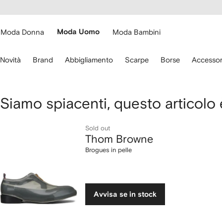
cessibilità
Vai ai
u
contenuti
ARFETCH
Moda Donna
Moda Uomo
Moda Bambini
sa
Novità
Brand
Abbigliamento
Scarpe
Borse
Accessor
recce
lla
stiera
Thom
Siamo spiacenti, questo articolo
er
ostarti.
Browne
Sold out
Thom Browne
Brogues
Brogues in pelle
in
pelle
Avvisa se in stock