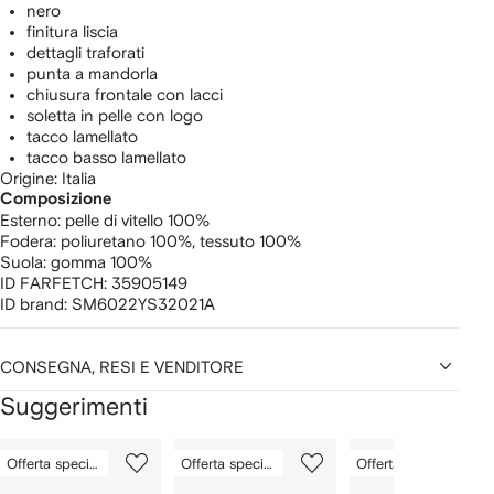
nero
finitura liscia
dettagli traforati
punta a mandorla
chiusura frontale con lacci
soletta in pelle con logo
tacco lamellato
tacco basso lamellato
Origine: Italia
Composizione
Esterno:
pelle di vitello 100%
Fodera:
poliuretano 100%,
tessuto 100%
Suola:
gomma 100%
ID FARFETCH:
35905149
ID brand:
SM6022YS32021A
CONSEGNA, RESI E VENDITORE
Suggerimenti
Mostra
1
2
3
Offerta speciale
Offerta speciale
Offerta speciale
su
su
su
i
12
12
12