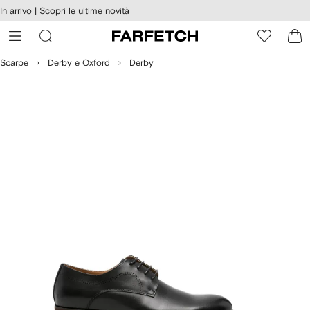
cessibilità
In arrivo |
Scopri le ultime novità
Vai ai
u
contenuti
ARFETCH
Scarpe
Derby e Oxford
Derby