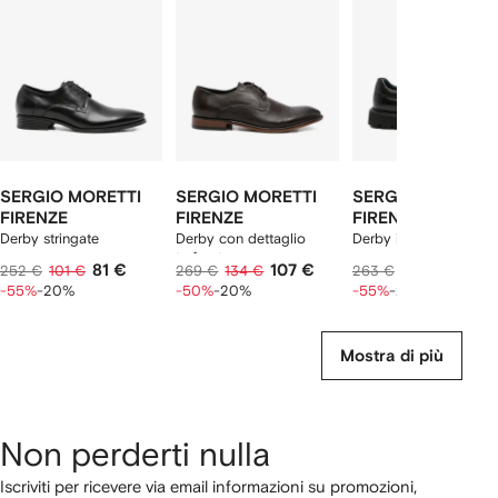
2
lementi
SERGIO MORETTI
SERGIO MORETTI
SERGIO MORETTI
FIRENZE
FIRENZE
FIRENZE
Derby stringate
Derby con dettaglio
Derby in pelle
traforato
81 €
107 €
84 €
252 €
101 €
269 €
134 €
263 €
105 €
-55%
-20%
-50%
-20%
-55%
-20%
Mostra di più
Non perderti nulla
Iscriviti per ricevere via email informazioni su promozioni,