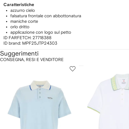
Caratteristiche
azzurro cielo
falsatura frontale con abbottonatura
maniche corte
orlo dritto
applicazione con logo sul petto
ID FARFETCH:
27718388
ID brand:
MPF25JTP24303
Suggerimenti
CONSEGNA, RESI E VENDITORE
ostra
1
2
su
su
i
12
12
2
lementi