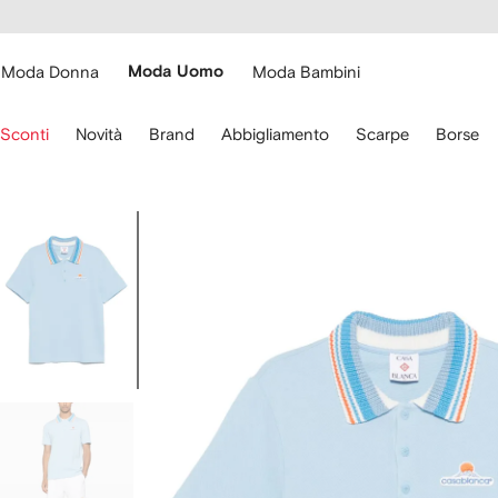
cessibilità
Vai ai
u
contenuti
ARFETCH
Moda Donna
Moda Uomo
Moda Bambini
sa
Sconti
Novità
Brand
Abbigliamento
Scarpe
Borse
recce
lla
stiera
Immagine
er
1
ostarti.
di
4