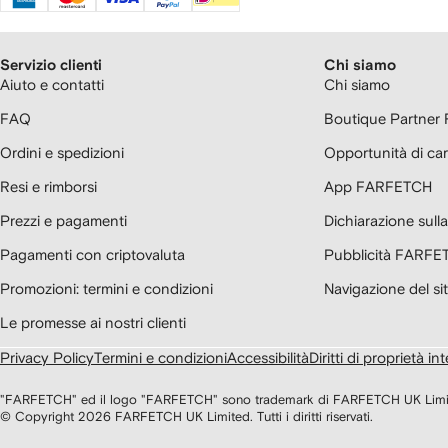
Servizio clienti
Chi siamo
Aiuto e contatti
Chi siamo
FAQ
Boutique Partne
Ordini e spedizioni
Opportunità di car
Resi e rimborsi
App FARFETCH
Prezzi e pagamenti
Dichiarazione sul
Pagamenti con criptovaluta
Pubblicità FARFE
Promozioni: termini e condizioni
Navigazione del si
Le promesse ai nostri clienti
Privacy Policy
Termini e condizioni
Accessibilità
Diritti di proprietà int
"FARFETCH" ed il logo "FARFETCH" sono trademark di FARFETCH UK Limited 
© Copyright
2026
FARFETCH UK Limited. Tutti i diritti riservati.