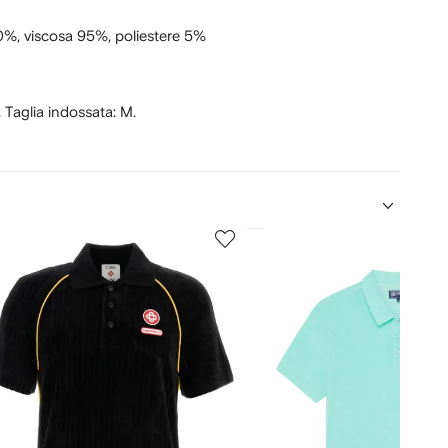
0%,
viscosa 95%,
poliestere 5%
. Taglia indossata: M.
5
su
12