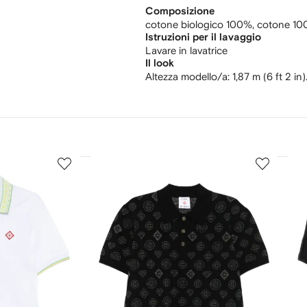
Composizione
cotone biologico 100%,
cotone 10
Istruzioni per il lavaggio
Lavare in lavatrice
Il look
Altezza modello/a: 1,87 m (6 ft 2 in)
3
4
su
su
12
12