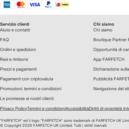
Servizio clienti
Chi siamo
Aiuto e contatti
Chi siamo
FAQ
Boutique Partne
Ordini e spedizioni
Opportunità di car
Resi e rimborsi
App FARFETCH
Prezzi e pagamenti
Dichiarazione sul
Pagamenti con criptovaluta
Pubblicità FARFE
Promozioni: termini e condizioni
Navigazione del si
Le promesse ai nostri clienti
Privacy Policy
Termini e condizioni
Accessibilità
Diritti di proprietà int
"FARFETCH" ed il logo "FARFETCH" sono trademark di FARFETCH UK Limited 
© Copyright
2026
FARFETCH UK Limited. Tutti i diritti riservati.