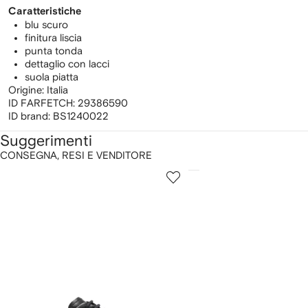
Caratteristiche
blu scuro
finitura liscia
punta tonda
dettaglio con lacci
suola piatta
Origine: Italia
ID FARFETCH:
29386590
ID brand:
BS1240022
Suggerimenti
CONSEGNA, RESI E VENDITORE
ostra
1
2
su
su
i
12
12
2
lementi