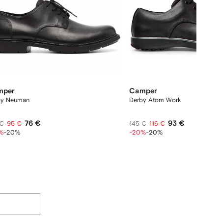
mper
Camper
by Neuman
Derby Atom Work
76 €
93 €
 €
95 €
145 €
116 €
%
-20%
-20%
-20%