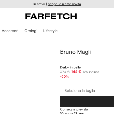
In arrivo |
Scopri le ultime novità
Accessori
Orologi
Lifestyle
Bruno Magli
Derby in pelle
144 €
370 €
IVA inclusa
-60%
Seleziona
Seleziona la taglia
la
taglia
Consegna prevista
10 ago - 12 ago