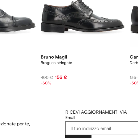
Bruno Magli
Ca
Brogues stringate
Der
156 €
400 €
135
-60%
-30
RICEVI AGGIORNAMENTI VIA
Email
ezionate per te,