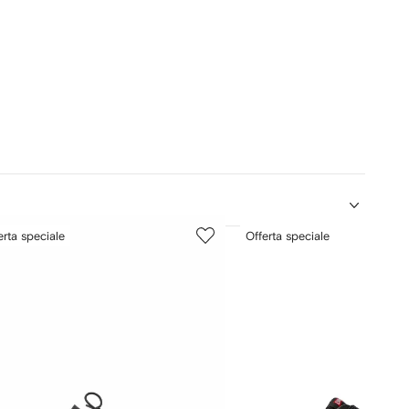
5
erta speciale
Offerta speciale
su
12