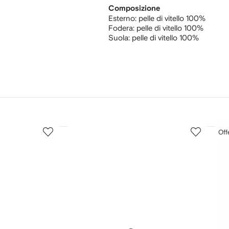
Composizione
Esterno:
pelle di vitello 100%
Fodera:
pelle di vitello 100%
Suola:
pelle di vitello 100%
3
4
Off
su
su
12
12