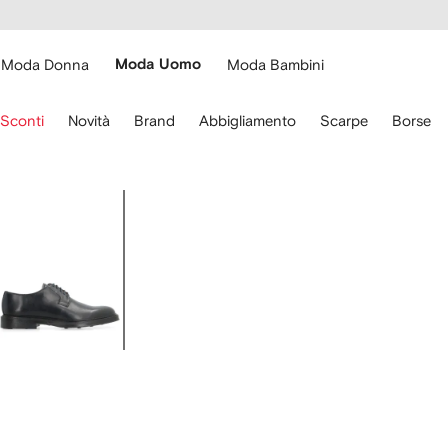
cessibilità
Vai ai
u
contenuti
ARFETCH
Moda Donna
Moda Uomo
Moda Bambini
sa
Sconti
Novità
Brand
Abbigliamento
Scarpe
Borse
recce
lla
stiera
Immagine
er
3
ostarti.
di
3