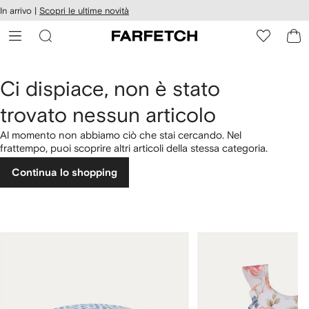
cessibilità
In arrivo |
Scopri le ultime novità
Vai ai
u
contenuti
ARFETCH
Ci dispiace, non è stato
trovato nessun articolo
Al momento non abbiamo ciò che stai cercando. Nel
frattempo, puoi scoprire altri articoli della stessa categoria.
Continua lo shopping
1
2
su
su
4
4