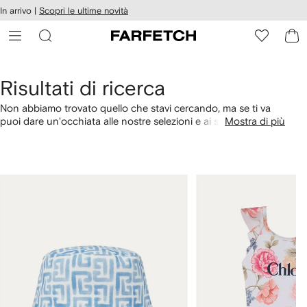
cessibilità
In arrivo |
Scopri le ultime novità
Vai ai
u
contenuti
ARFETCH
Risultati di ricerca
Non abbiamo trovato quello che stavi cercando, ma se ti va
puoi dare un'occhiata alle nostre selezioni e ai suggerimenti
Mostra di più
su misura per te. In alternativa, puoi fare shopping filtrando
per categoria con i link di seguito.
1
2
su
su
4
4