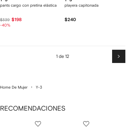
pants cargo con pretina elástica
playera capitonada
$198
$240
$339
-40%
1 de 12
Siguien
Home De Mujer
Y-3
RECOMENDACIONES
Mostrando
1
2
3
de
de
de
de
12
12
12