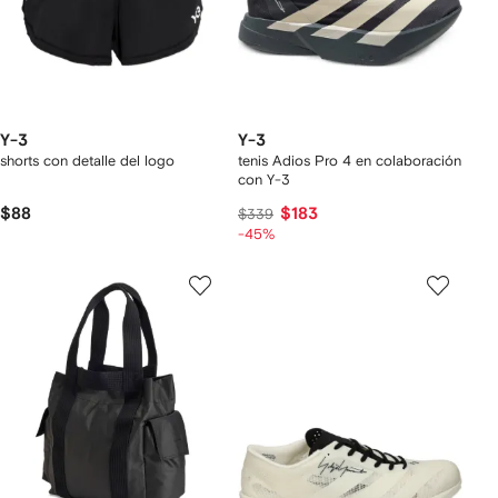
Y-3
Y-3
shorts con detalle del logo
tenis Adios Pro 4 en colaboración
con Y-3
$88
$183
$339
-45%