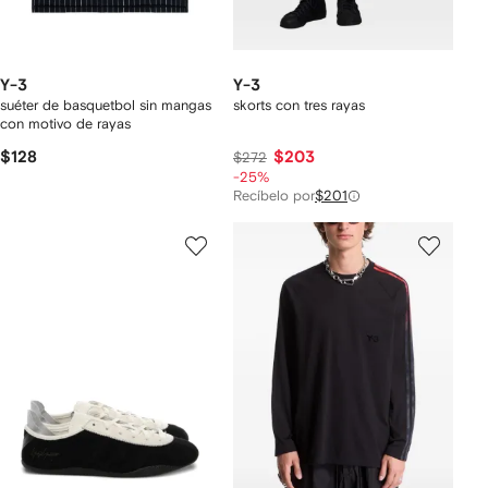
Y-3
Y-3
suéter de basquetbol sin mangas
skorts con tres rayas
con motivo de rayas
$128
$203
$272
-25%
Recíbelo por
$201