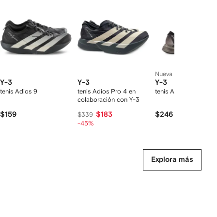
2
rtículos
Nueva temporada
Y-3
Y-3
Y-3
tenis Adios 9
tenis Adios Pro 4 en
tenis Adios Pro 4
colaboración con Y-3
$159
$183
$246
$339
-45%
Explora más