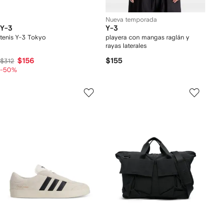
Nueva temporada
Y-3
Y-3
tenis Y-3 Tokyo
playera con mangas raglán y
rayas laterales
$156
$155
$312
-50%