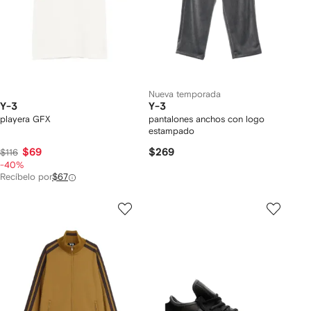
Nueva temporada
Y-3
Y-3
playera GFX
pantalones anchos con logo
estampado
$69
$269
$116
-40%
Recíbelo por
$67