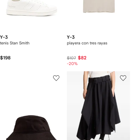
Y-3
Y-3
tenis Stan Smith
playera con tres rayas
$198
$82
$107
-20%