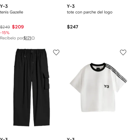
Y-3
Y-3
tenis Gazelle
tote con parche del logo
$209
$247
$249
-15%
Recíbelo por
$171
Y-3
Y-3