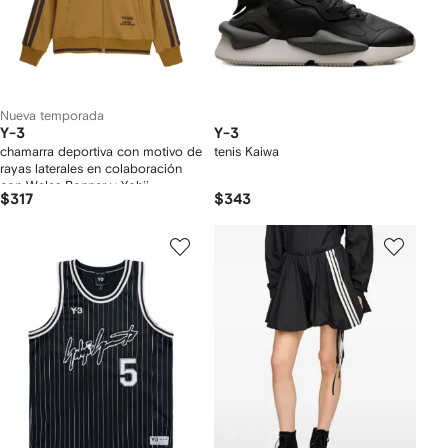
Nueva temporada
Y-3
Y-3
chamarra deportiva con motivo de
tenis Kaiwa
rayas laterales en colaboración
con Wales Bonner y Yohji
$317
$343
Yamamoto