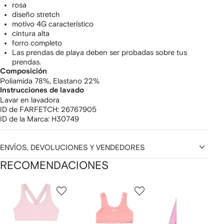
rosa
diseño stretch
motivo 4G característico
cintura alta
forro completo
Las prendas de playa deben ser probadas sobre tus
prendas.
Composición
Poliamida 78%,
Elastano 22%
Instrucciones de lavado
Lavar en lavadora
ID de FARFETCH:
26767905
ID de la Marca:
H30749
ENVÍOS, DEVOLUCIONES Y VENDEDORES
RECOMENDACIONES
Mostrando
1
2
3
de
de
de
de
12
12
12
2
rtículos