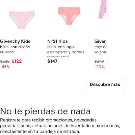
Givenchy Kids
Nº21 Kids
Givenchy Kids
bikini con diseño
bikini con logo
traje de baño con
cruzado
estampado y bordes
volante
festoneados
$122
$147
$198
$226
$249
-45%
-20%
Descubre más
No te pierdas de nada
Regístrate para recibir promociones, novedades
personalizadas, actualizaciones de inventario y mucho más,
directamente en tu bandeja de entrada.