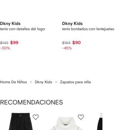
Dkny Kids
Dkny Kids
tenis con detalles del logo
tenis bordados con lentejuelas
$99
$90
$142
$163
-30%
-45%
Home De Niños
Dkny Kids
Zapatos para niña
RECOMENDACIONES
Mostrando
1
2
3
de
de
de
de
7
7
7
7