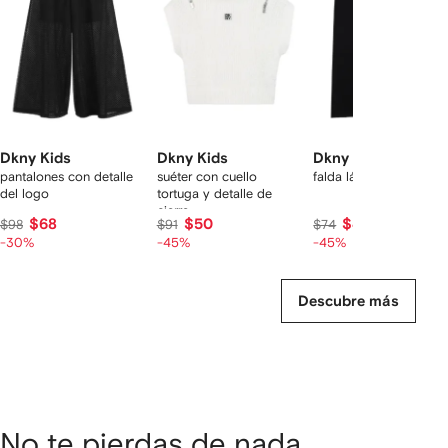
rtículos
Dkny Kids
Dkny Kids
Dkny Kids
pantalones con detalle
suéter con cuello
falda lápiz reversible
del logo
tortuga y detalle de
cierre
$68
$50
$40
$98
$91
$74
-30%
-45%
-45%
Descubre más
No te pierdas de nada