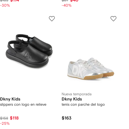
$114
$40
$163
$67
-30%
-40%
Nueva temporada
Dkny Kids
Dkny Kids
slippers con logo en relieve
tenis con parche del logo
$118
$163
$158
-25%