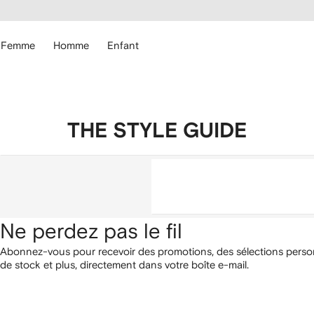
Passer
cessibilité
au
hez
contenu
ARFETCH
principal
Femme
Homme
Enfant
THE STYLE GUIDE
Ne perdez pas le fil
Abonnez-vous pour recevoir des promotions, des sélections person
de stock et plus, directement dans votre boîte e-mail.