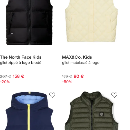
The North Face Kids
MAX&Co. Kids
gilet zippé à logo brodé
gilet matelassé à logo
158 €
90 €
207 €
179 €
-20%
-50%