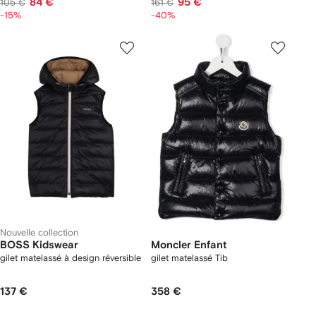
84 €
95 €
105 €
161 €
-15%
-40%
Nouvelle collection
BOSS Kidswear
Moncler Enfant
gilet matelassé à design réversible
gilet matelassé Tib
137 €
358 €