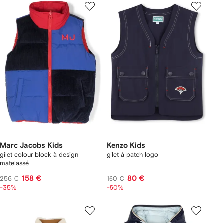
Marc Jacobs Kids
Kenzo Kids
gilet colour block à design
gilet à patch logo
matelassé
158 €
80 €
256 €
160 €
-35%
-50%