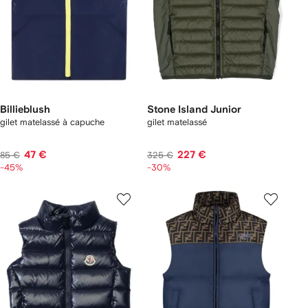
Billieblush
Stone Island Junior
gilet matelassé à capuche
gilet matelassé
47 €
227 €
85 €
325 €
-45%
-30%