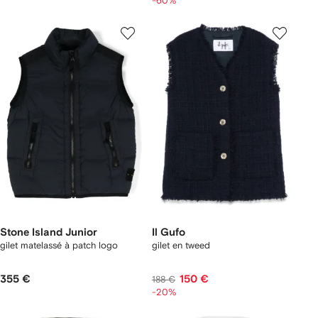
-60%
Stone Island Junior
Il Gufo
gilet matelassé à patch logo
gilet en tweed
355 €
150 €
188 €
-20%