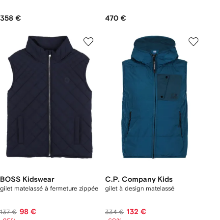
358 €
470 €
BOSS Kidswear
C.P. Company Kids
gilet matelassé à fermeture zippée
gilet à design matelassé
98 €
132 €
137 €
334 €