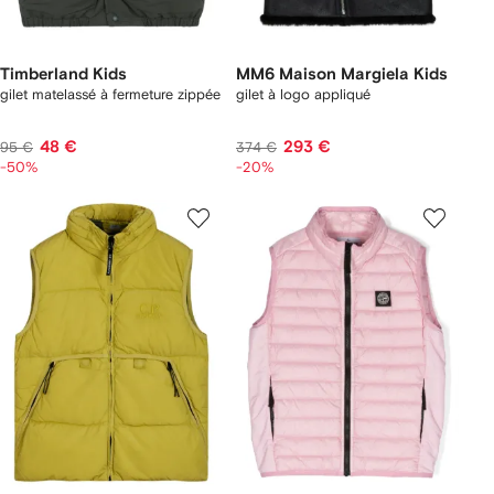
Timberland Kids
MM6 Maison Margiela Kids
gilet matelassé à fermeture zippée
gilet à logo appliqué
48 €
293 €
95 €
374 €
-50%
-20%