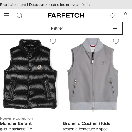
Passer
cessibilité
Prochainement |
Découvrez toutes les nouveautés ici
au
hez
contenu
ARFETCH
principal
Filtrer
Nouvelle collection
Moncler Enfant
Brunello Cucinelli Kids
gilet matelassé Tib
veston à fermeture zippée