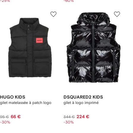
-25%
-60%
HUGO KIDS
DSQUARED2 KIDS
gilet matelassée à patch logo
gilet à logo imprimé
66 €
224 €
95 €
344 €
-30%
-30%