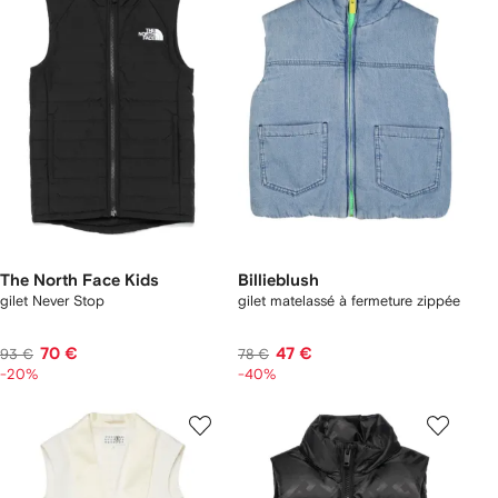
The North Face Kids
Billieblush
gilet Never Stop
gilet matelassé à fermeture zippée
70 €
47 €
93 €
78 €
-20%
-40%