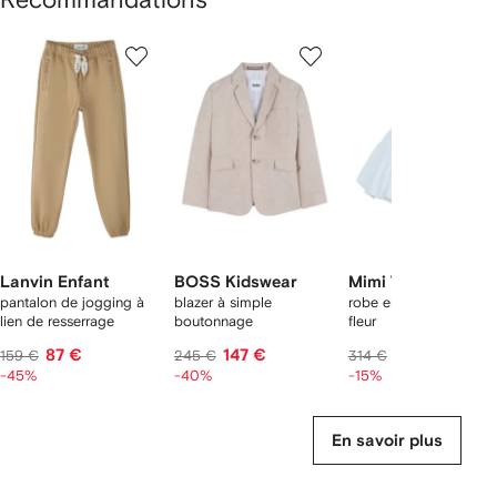
1
2
3
ur
sur
sur
sur
2
12
12
12
rticle(s)
Lanvin Enfant
BOSS Kidswear
Mimi Tutu
pantalon de jogging à
blazer à simple
robe en soie à détail d
lien de resserrage
boutonnage
fleur
87 €
147 €
267 €
159 €
245 €
314 €
-45%
-40%
-15%
En savoir plus