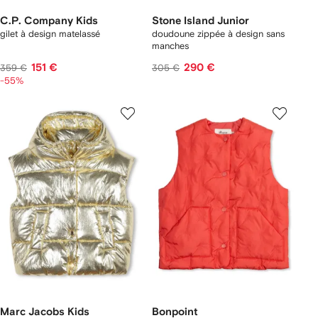
C.P. Company Kids
Stone Island Junior
gilet à design matelassé
doudoune zippée à design sans
manches
151 €
290 €
359 €
305 €
-55%
Marc Jacobs Kids
Bonpoint