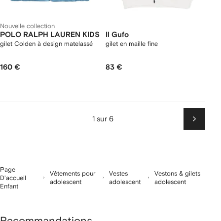
Nouvelle collection
POLO RALPH LAUREN KIDS
Il Gufo
gilet Colden à design matelassé
gilet en maille fine
160 €
83 €
1 sur 6
Suiv
Page
Vêtements pour
Vestes
Vestons & gilets
D'accueil
adolescent
adolescent
adolescent
Enfant
Recommandations