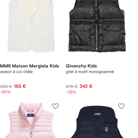
MM6 Maison Margiela Kids
Givenchy Kids
veston à col châle
gilet à motif monogrammé
165 €
342 €
330 €
570 €
-50%
-35%