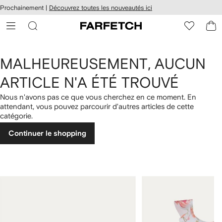
Passer
cessibilité
Prochainement |
Découvrez toutes les nouveautés ici
au
hez
contenu
ARFETCH
principal
MALHEUREUSEMENT, AUCUN
ARTICLE N'A ÉTÉ TROUVÉ
Nous n'avons pas ce que vous cherchez en ce moment. En
attendant, vous pouvez parcourir d'autres articles de cette
catégorie.
Continuer le shopping
1
2
sur
sur
4
4