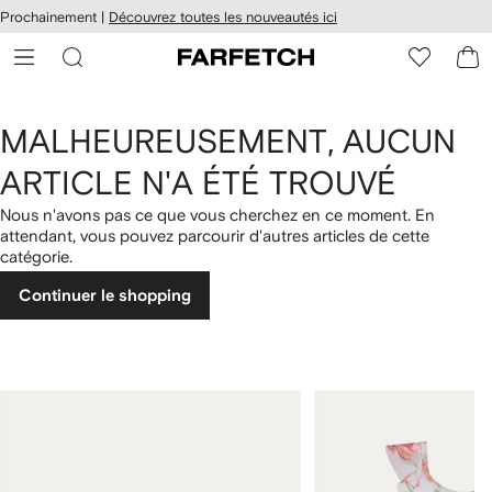
Passer
cessibilité
Prochainement |
Découvrez toutes les nouveautés ici
au
hez
contenu
ARFETCH
principal
MALHEUREUSEMENT, AUCUN
ARTICLE N'A ÉTÉ TROUVÉ
Nous n'avons pas ce que vous cherchez en ce moment. En
attendant, vous pouvez parcourir d'autres articles de cette
catégorie.
Continuer le shopping
1
2
sur
sur
4
4