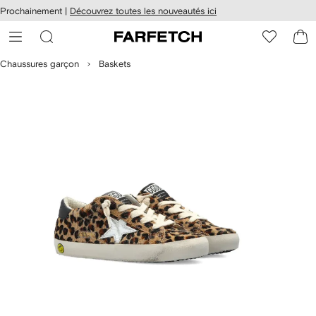
Passer
cessibilité
Prochainement |
Découvrez toutes les nouveautés ici
au
hez
contenu
ARFETCH
principal
Chaussures garçon
Baskets