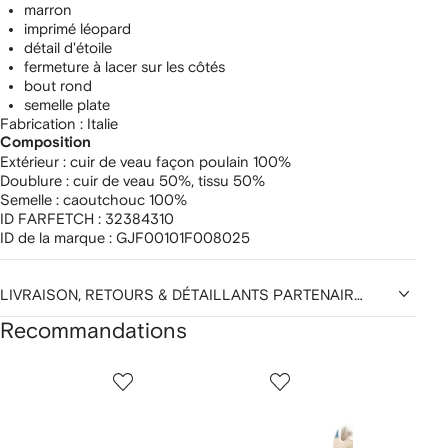
marron
imprimé léopard
détail d'étoile
fermeture à lacer sur les côtés
bout rond
semelle plate
Fabrication : Italie
Composition
Extérieur :
cuir de veau façon poulain 100%
Doublure :
cuir de veau 50%,
tissu 50%
Semelle :
caoutchouc 100%
ID FARFETCH :
32384310
ID de la marque :
GJF00101F008025
LIVRAISON, RETOURS & DÉTAILLANTS PARTENAIRES
Recommandations
1
2
3
ur
sur
sur
sur
2
12
12
12
rticle(s)