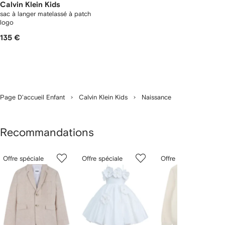
Calvin Klein Kids
sac à langer matelassé à patch
logo
135 €
Page D'accueil Enfant
Calvin Klein Kids
Naissance
Recommandations
1
2
3
ur
Offre spéciale
Offre spéciale
Offre spéciale
sur
sur
sur
2
12
12
12
rticle(s)