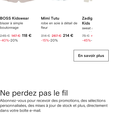
BOSS Kidswear
Mimi Tutu
Zadig & Voltaire
blazer à simple
robe en soie à détail de
Kids
boutonnage
fleur
sweat à imprimé
graphique
118 €
214 €
33 €
245 €
147 €
314 €
267 €
75 €
41 €
-40%
-20%
-15%
-20%
-45%
-20%
En savoir plus
Ne perdez pas le fil
Abonnez-vous pour recevoir des promotions, des sélections
personnalisées, des mises à jour de stock et plus, directement
dans votre boîte e-mail.