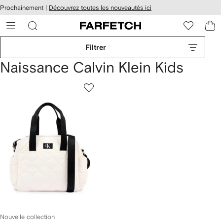
Passer
cessibilité
Prochainement |
Découvrez toutes les nouveautés ici
au
hez
contenu
ARFETCH
principal
Filtrer
Naissance Calvin Klein Kids
Nouvelle collection