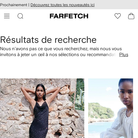
Passer
cessibilité
Prochainement |
Découvrez toutes les nouveautés ici
au
hez
contenu
ARFETCH
principal
Résultats de recherche
Nous n'avons pas ce que vous recherchez, mais nous vous
invitons à jeter un œil à nos sélections ou recommandations
Plus
faites pour vous. Vous pouvez également commander par
catégorie avec les liens ci-dessous.
1
2
sur
sur
4
4