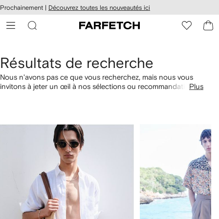
Passer
cessibilité
Prochainement |
Découvrez toutes les nouveautés ici
au
hez
contenu
ARFETCH
principal
Résultats de recherche
Nous n'avons pas ce que vous recherchez, mais nous vous
invitons à jeter un œil à nos sélections ou recommandations
Plus
faites pour vous. Vous pouvez également commander par
catégorie avec les liens ci-dessous.
1
2
sur
sur
4
4