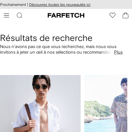
Passer
cessibilité
Prochainement |
Découvrez toutes les nouveautés ici
au
hez
contenu
ARFETCH
principal
Résultats de recherche
Nous n'avons pas ce que vous recherchez, mais nous vous
invitons à jeter un œil à nos sélections ou recommandations
Plus
faites pour vous. Vous pouvez également commander par
catégorie avec les liens ci-dessous.
1
2
sur
sur
4
4