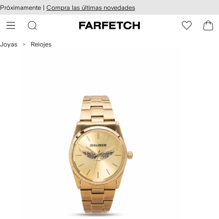
cesibilidad
Ir al
Próximamente |
Compra las últimas novedades
contenido
ARFETCH
principal
Joyas
Relojes