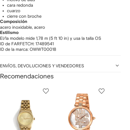
cara redonda
cuarzo
cierre con broche
Composición
acero inoxidable,
acero
Estilismo
El/la modelo mide 1,78 m (5 ft 10 in) y usa la talla OS
ID de FARFETCH:
17489541
ID de la marca:
OWWT00018
ENVÍOS, DEVOLUCIONES Y VENDEDORES
Recomendaciones
Mostrar
1
2
3
de
de
de
de
12
12
12
2
rtículos