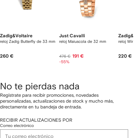
Zadig&Voltaire
Just Cavalli
Zadig&Vo
reloj Zadig Butterfly de 33 mm
reloj Maiuscola de 32 mm
reloj Wing
260 €
191 €
220 €
476 €
-55%
No te pierdas nada
Regístrate para recibir promociones, novedades
personalizadas, actualizaciones de stock y mucho más,
directamente en tu bandeja de entrada.
RECIBIR ACTUALIZACIONES POR
Correo electrónico