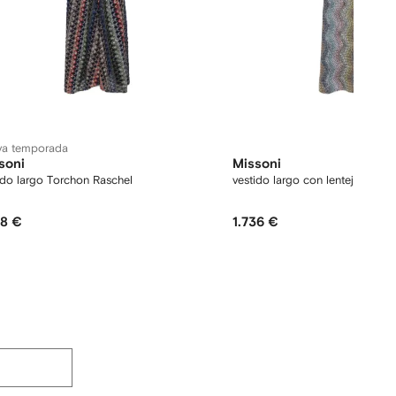
va temporada
soni
Missoni
ido largo Torchon Raschel
vestido largo con lentejuelas
78 €
1.736 €