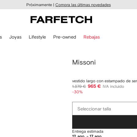
Próximamente |
Compra las últimas novedades
s
Joyas
Lifestyle
Pre-owned
Rebajas
Missoni
vestido largo con estampado de serp
965 €
1.379 €
IVA incluido
-30%
Seleccionar
Seleccionar talla
talla
Entrega estimada
12 ago. - 17 ago.