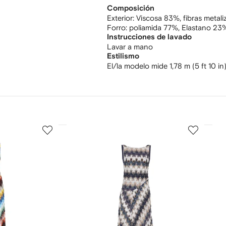
Composición
Exterior:
Viscosa 83%,
fibras metal
Forro:
poliamida 77%,
Elastano 23
Instrucciones de lavado
Lavar a mano
Estilismo
El/la modelo mide 1,78 m (5 ft 10 in)
3
4
de
de
12
12