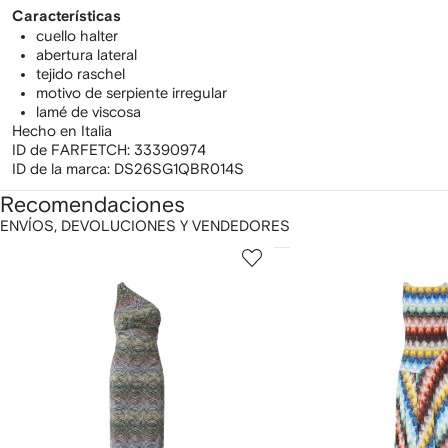
Características
cuello halter
abertura lateral
tejido raschel
motivo de serpiente irregular
lamé de viscosa
Hecho en Italia
ID de FARFETCH:
33390974
ID de la marca:
DS26SG1QBR014S
Recomendaciones
ENVÍOS, DEVOLUCIONES Y VENDEDORES
ostrar
1
2
de
de
e
12
12
2
rtículos