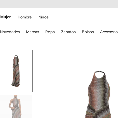
cesibilidad
Ir al
contenido
ARFETCH
principal
Mujer
Hombre
Niños
iliza
Novedades
Marcas
Ropa
Zapatos
Bolsos
Accesorio
s
lechas
el
eclado
Imagen
ara
1
esplazarte.
de
5