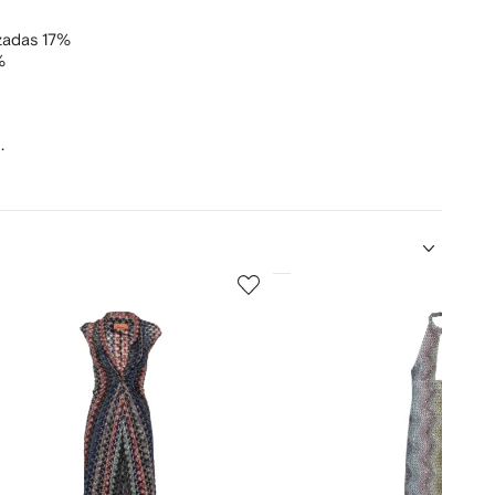
izadas 17%
%
.
5
de
12