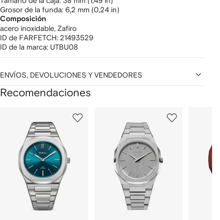
tamaño de la caja: 38 mm (1,49 in)
grosor de la funda: 6,2 mm (0,24 in)
Composición
acero inoxidable,
Zafiro
ID de FARFETCH:
21493529
ID de la marca:
UTBU08
ENVÍOS, DEVOLUCIONES Y VENDEDORES
Recomendaciones
Mostrar
1
2
3
de
de
de
de
12
12
12
2
rtículos