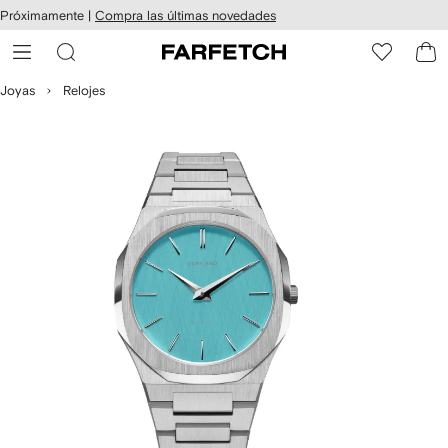
cesibilidad
Ir al
Próximamente |
Compra las últimas novedades
contenido
ARFETCH
principal
Joyas
Relojes