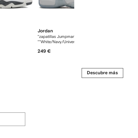
Jordan
Jordan
"zapatillas Jumpman Two Trey
zapatillas 
""White/Navy/University Red"" "
249 €
280 €
Descubre más