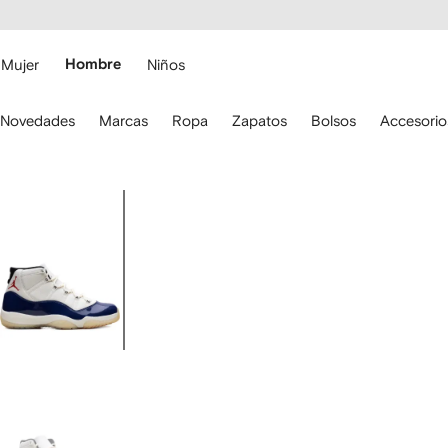
cesibilidad
Ir al
contenido
ARFETCH
principal
Mujer
Hombre
Niños
iliza
Novedades
Marcas
Ropa
Zapatos
Bolsos
Accesorio
s
lechas
el
eclado
Imagen
ara
1
esplazarte.
de
5