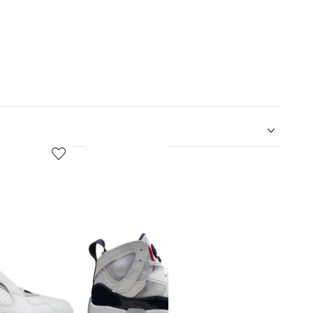
5
6
de
de
12
12