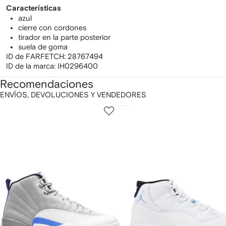
Características
azul
cierre con cordones
tirador en la parte posterior
suela de goma
ID de FARFETCH:
28767494
ID de la marca:
IH0296400
Recomendaciones
ENVÍOS, DEVOLUCIONES Y VENDEDORES
ostrar
1
2
de
de
e
12
12
2
rtículos