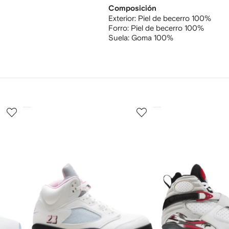
Composición
Exterior:
Piel de becerro 100%
Forro:
Piel de becerro 100%
Suela:
Goma 100%
3
4
de
de
12
12