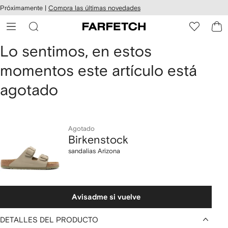
cesibilidad
Ir al
Próximamente |
Compra las últimas novedades
contenido
ARFETCH
principal
Birkenstock
Lo sentimos, en estos
momentos este artículo está
sandalias
agotado
Arizona
Agotado
Birkenstock
sandalias Arizona
Avisadme si vuelve
DETALLES DEL PRODUCTO