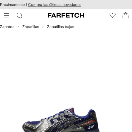
cesibilidad
Ir al
Próximamente |
Compra las últimas novedades
contenido
ARFETCH
principal
Zapatos
Zapatillas
Zapatillas bajas