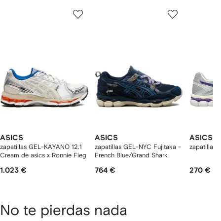
Mostrar
1
2
3
de
de
de
de
12
12
12
2
rtículos
ASICS
ASICS
ASICS
zapatillas GEL-KAYANO 12.1
zapatillas GEL-NYC Fujitaka -
zapatillas
Cream de asics x Ronnie Fieg
French Blue/Grand Shark
1.023 €
764 €
270 €
No te pierdas nada