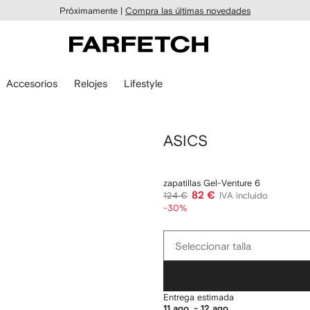
Próximamente |
Compra las últimas novedades
Accesorios
Relojes
Lifestyle
ASICS
zapatillas Gel-Venture 6
82 €
124 €
IVA incluido
-30%
Seleccionar
Seleccionar talla
talla
Entrega estimada
11 ago. - 12 ago.