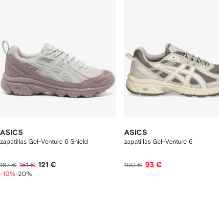
rtículos
ASICS
ASICS
zapatillas Gel-Venture 6 Shield
zapatillas Gel-Venture 6
121 €
93 €
167 €
151 €
100 €
-10%
-20%