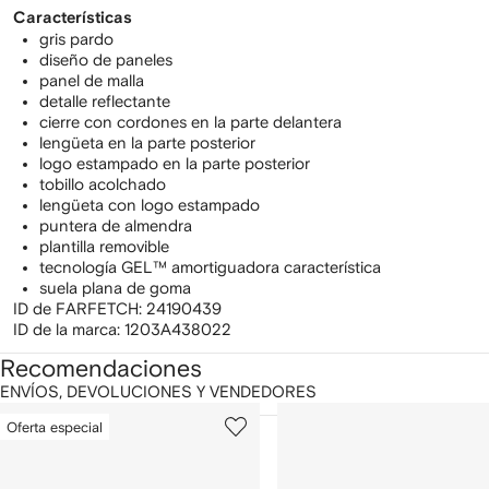
Características
gris pardo
diseño de paneles
panel de malla
detalle reflectante
cierre con cordones en la parte delantera
lengüeta en la parte posterior
logo estampado en la parte posterior
tobillo acolchado
lengüeta con logo estampado
puntera de almendra
plantilla removible
tecnología GEL™ amortiguadora característica
suela plana de goma
ID de FARFETCH:
24190439
ID de la marca:
1203A438022
Recomendaciones
ENVÍOS, DEVOLUCIONES Y VENDEDORES
ostrar
1
2
Oferta especial
de
de
e
12
12
2