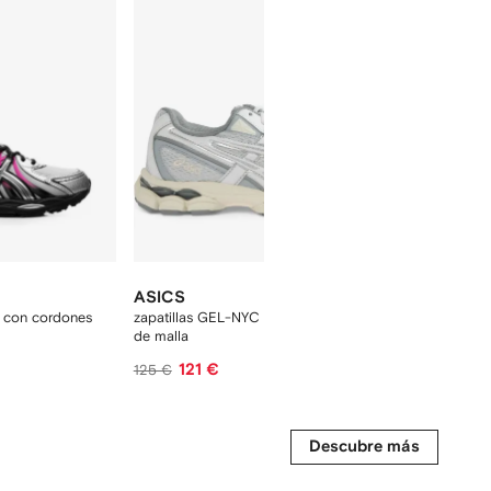
ASICS
ASICS
n con cordones
zapatillas GEL-NYC 2055 con detalle
zapatillas b
de malla
121 €
144 €
125 €
Descubre más