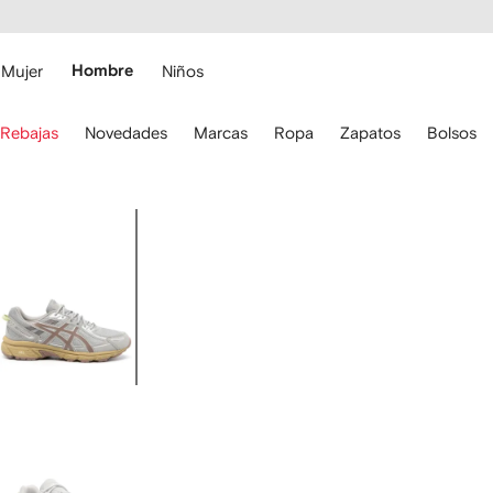
cesibilidad
Ir al
contenido
ARFETCH
principal
Mujer
Hombre
Niños
iliza
Rebajas
Novedades
Marcas
Ropa
Zapatos
Bolsos
s
lechas
el
eclado
Imagen
ara
1
esplazarte.
de
4