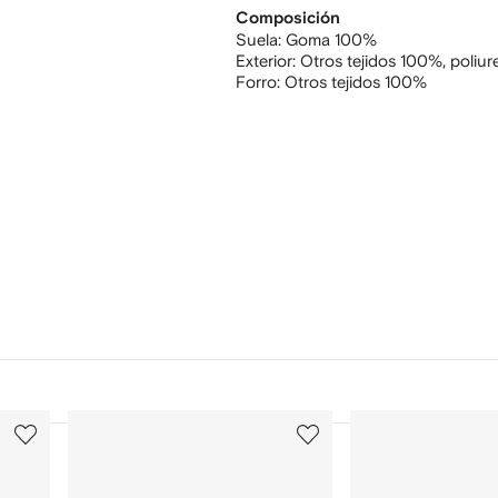
Composición
Suela:
Goma 100%
Exterior:
Otros tejidos 100%,
poliu
Forro:
Otros tejidos 100%
3
4
de
de
12
12