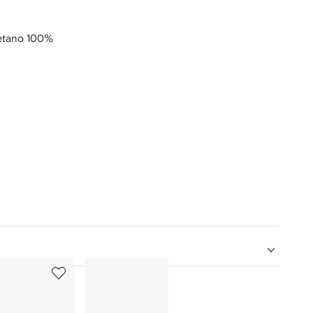
retano 100%
5
6
de
de
12
12