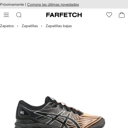
cesibilidad
Ir al
Próximamente |
Compra las últimas novedades
contenido
ARFETCH
principal
Zapatos
Zapatillas
Zapatillas bajas