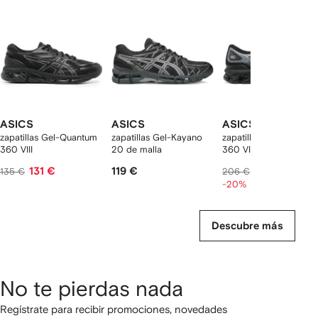
2
rtículos
ASICS
ASICS
ASICS
zapatillas Gel-Quantum
zapatillas Gel-Kayano
zapatillas Gel-Quantu
360 VIII
20 de malla
360 VII
131 €
119 €
162 €
135 €
206 €
-20%
Descubre más
No te pierdas nada
Regístrate para recibir promociones, novedades