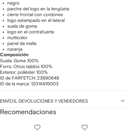
negro
parche del logo en la lengüeta
cierre frontal con cordones
logo estampado en el lateral
suela de goma
logo en el contrafuerte
multicolor
panel de malla
naranja
Composición
Suela:
Goma 100%
Forro:
Otros tejidos 100%
Exterior:
poliéster 100%
ID de FARFETCH:
23690648
ID de la marca:
1201A915003
ENVÍOS, DEVOLUCIONES Y VENDEDORES
Recomendaciones
Mostrar
1
2
3
de
de
de
de
12
12
12