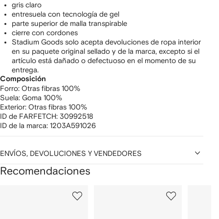
gris claro
entresuela con tecnología de gel
parte superior de malla transpirable
cierre con cordones
Stadium Goods solo acepta devoluciones de ropa interior
en su paquete original sellado y de la marca, excepto si el
artículo está dañado o defectuoso en el momento de su
entrega.
Composición
Forro:
Otras fibras 100%
Suela:
Goma 100%
Exterior:
Otras fibras 100%
ID de FARFETCH:
30992518
ID de la marca:
1203A591026
ENVÍOS, DEVOLUCIONES Y VENDEDORES
Recomendaciones
Mostrar
1
2
3
de
de
de
de
12
12
12
2