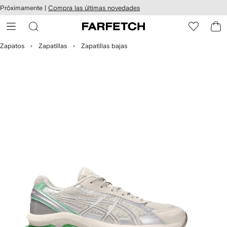
cesibilidad
Ir al
Próximamente |
Compra las últimas novedades
contenido
ARFETCH
principal
Zapatos
Zapatillas
Zapatillas bajas