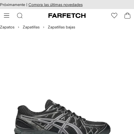
cesibilidad
Ir al
Próximamente |
Compra las últimas novedades
contenido
ARFETCH
principal
Zapatos
Zapatillas
Zapatillas bajas