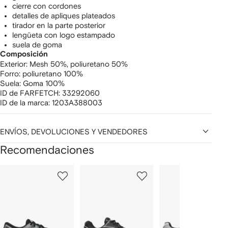
cierre con cordones
detalles de apliques plateados
tirador en la parte posterior
lengüeta con logo estampado
suela de goma
Composición
Exterior:
Mesh 50%,
poliuretano 50%
Forro:
poliuretano 100%
Suela:
Goma 100%
ID de FARFETCH:
33292060
ID de la marca:
1203A388003
ENVÍOS, DEVOLUCIONES Y VENDEDORES
Recomendaciones
Mostrar
1
2
3
de
de
de
de
12
12
12
2
rtículos