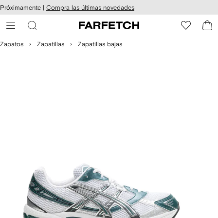
cesibilidad
Ir al
Próximamente |
Compra las últimas novedades
contenido
ARFETCH
principal
Zapatos
Zapatillas
Zapatillas bajas