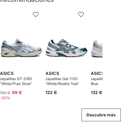
Mostrar
1
2
3
de
de
de
de
12
12
12
2
rtículos
ASICS
ASICS
ASICS
zapatillas GT-2160
zapatillas Gel-1130
zapatillas Gel-1130 Tu
"White/Pure Silver"
"White/Restful Teal"
Blue
89 €
122 €
132 €
130 €
-30%
Descubre más