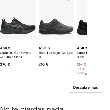
de
12
12
12
2
rtículos
ASICS
ASICS
ASICS
zapatillas Gel-Kayano
zapatillas bajas Gel Lyte
zapatillas GEL-1130
31 "Triple Black"
III
Black
276 €
210 €
301 €
394 €
-20%
Consíguelo por
163 €
Descubre más
No te pierdas nada