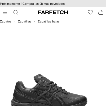
cesibilidad
Ir al
Próximamente |
Compra las últimas novedades
contenido
ARFETCH
principal
Zapatos
Zapatillas
Zapatillas bajas