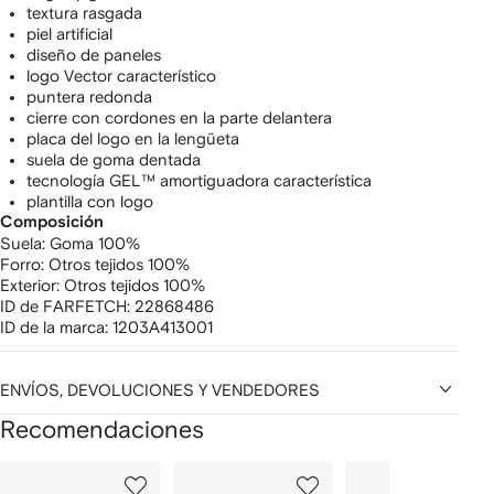
textura rasgada
piel artificial
diseño de paneles
logo Vector característico
puntera redonda
cierre con cordones en la parte delantera
placa del logo en la lengüeta
suela de goma dentada
tecnología GEL™ amortiguadora característica
plantilla con logo
Composición
Suela:
Goma 100%
Forro:
Otros tejidos 100%
Exterior:
Otros tejidos 100%
ID de FARFETCH:
22868486
ID de la marca:
1203A413001
ENVÍOS, DEVOLUCIONES Y VENDEDORES
Recomendaciones
Mostrar
1
2
3
de
de
de