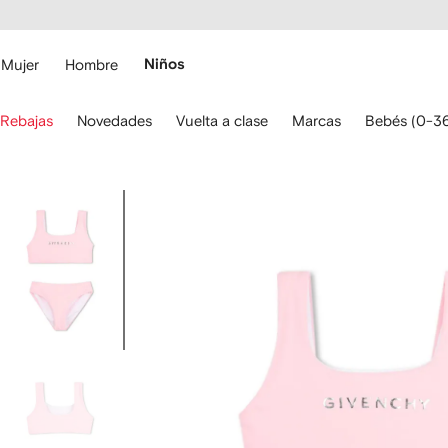
cesibilidad
Ir al
contenido
ARFETCH
principal
Mujer
Hombre
Niños
iliza
Rebajas
Novedades
Vuelta a clase
Marcas
Bebés (0-3
s
lechas
el
eclado
Imagen
ara
1
esplazarte.
de
6