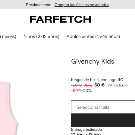
Próximamente |
Compra las últimas novedades
6 meses)
Niños (2-12 años)
Adolescentes (13-16 años)
Givenchy Kids
bragas de bikini con logo 4G
60 €
150 €
75 €
IVA incluido
-50%
-20%
Seleccionar
Seleccionar talla
talla
Entrega estimada
10 ago. - 12 ago.