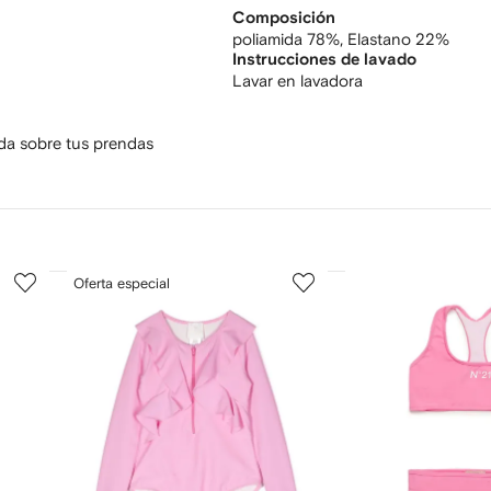
Composición
poliamida 78%,
Elastano 22%
Instrucciones de lavado
Lavar en lavadora
ada sobre tus prendas
3
4
Oferta especial
de
de
12
12