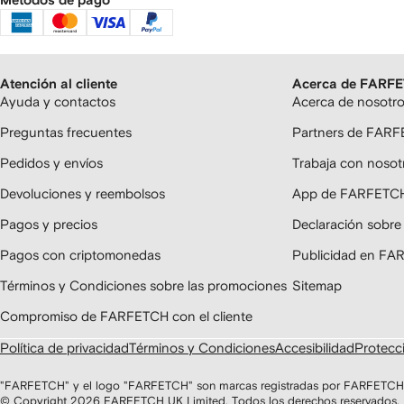
Métodos de pago
Atención al cliente
Acerca de FARF
Ayuda y contactos
Acerca de nosotr
Preguntas frecuentes
Partners de FAR
Pedidos y envíos
Trabaja con nosot
Devoluciones y reembolsos
App de FARFETC
Pagos y precios
Declaración sobre
Pagos con criptomonedas
Publicidad en F
Términos y Condiciones sobre las promociones
Sitemap
Compromiso de FARFETCH con el cliente
Política de privacidad
Términos y Condiciones
Accesibilidad
Protecci
"FARFETCH" y el logo "FARFETCH" son marcas registradas por FARFETCH U
© Copyright
2026
FARFETCH UK Limited. Todos los derechos reservados.