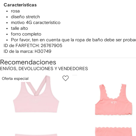
Características
rosa
diseño stretch
motivo 4G característico
talle alto
forro completo
Por favor, ten en cuenta que la ropa de baño debe ser prob
ID de FARFETCH:
26767905
ID de la marca:
H30749
Recomendaciones
ENVÍOS, DEVOLUCIONES Y VENDEDORES
ostrar
1
2
Oferta especial
de
de
e
12
12
2
rtículos