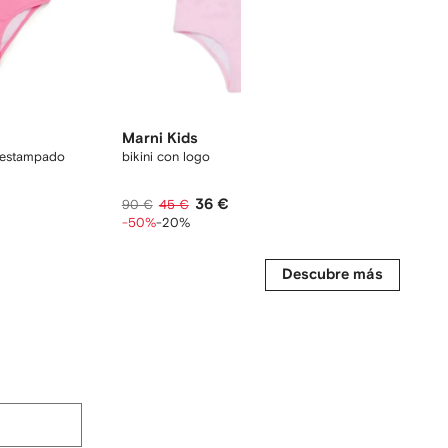
Marni Kids
Off-White
o estampado
bikini con logo
bañador Boo
36 €
90 €
45 €
301 €
241 
-50%
-20%
-20%
-20%
Descubre más