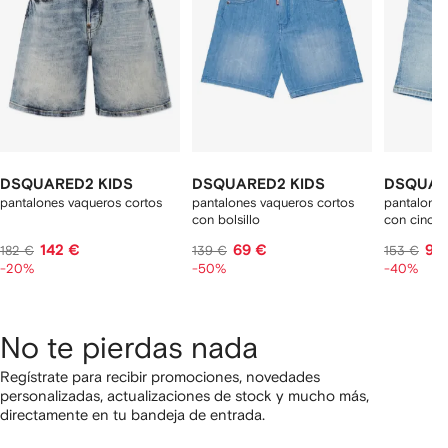
DSQUARED2 KIDS
DSQUARED2 KIDS
DSQUAR
pantalones vaqueros cortos
pantalones vaqueros cortos
pantalones
con bolsillo
con cinco b
142 €
69 €
92
182 €
139 €
153 €
-20%
-50%
-40%
No te pierdas nada
Regístrate para recibir promociones, novedades
personalizadas, actualizaciones de stock y mucho más,
directamente en tu bandeja de entrada.