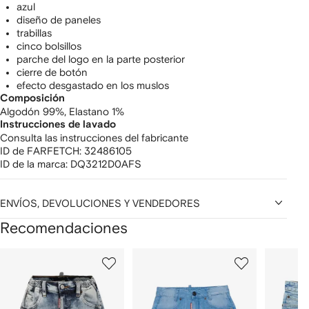
azul
diseño de paneles
trabillas
cinco bolsillos
parche del logo en la parte posterior
cierre de botón
efecto desgastado en los muslos
Composición
Algodón 99%,
Elastano 1%
Instrucciones de lavado
Consulta las instrucciones del fabricante
ID de FARFETCH:
32486105
ID de la marca:
DQ3212D0AFS
ENVÍOS, DEVOLUCIONES Y VENDEDORES
Recomendaciones
Mostrar
1
2
3
de
de
de
de
12
12
12
2
rtículos