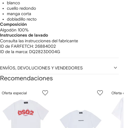
blanco
cuello redondo
manga corta
dobladillo recto
Composición
Algodón 100%
Instrucciones de lavado
Consulta las instrucciones del fabricante
ID de FARFETCH:
26884002
ID de la marca:
DQ2823D004G
ENVÍOS, DEVOLUCIONES Y VENDEDORES
Recomendaciones
Mostrar
1
2
3
Oferta especial
Oferta es
de
de
de
de
12
12
12
2
rtículos