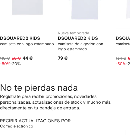
Nueva temporada
DSQUARED2 KIDS
DSQUARED2 KIDS
DSQUAR
camiseta con logo estampado
camiseta de algodón con
camiseta 
logo estampado
44 €
79 €
110 €
55 €
134 €
94 
-50%
-20%
-30%
-20
No te pierdas nada
Regístrate para recibir promociones, novedades
personalizadas, actualizaciones de stock y mucho más,
directamente en tu bandeja de entrada.
RECIBIR ACTUALIZACIONES POR
Correo electrónico