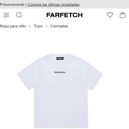
cesibilidad
Ir al
Próximamente |
Compra las últimas novedades
contenido
ARFETCH
principal
Ropa para niño
Tops
Camisetas