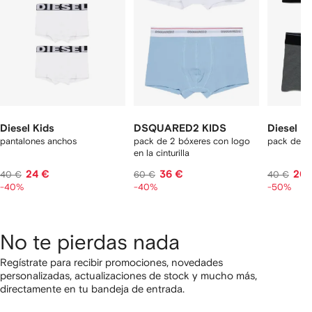
Diesel Kids
DSQUARED2 KIDS
Diesel Ki
pantalones anchos
pack de 2 bóxeres con logo
pack de tr
en la cinturilla
24 €
36 €
20 
40 €
60 €
40 €
-40%
-40%
-50%
No te pierdas nada
Regístrate para recibir promociones, novedades
personalizadas, actualizaciones de stock y mucho más,
directamente en tu bandeja de entrada.