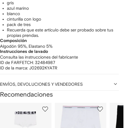
gris
azul marino
blanco
cinturilla con logo
pack de tres
Recuerda que este artículo debe ser probado sobre tus
propias prendas.
Composición
Algodón 95%,
Elastano 5%
Instrucciones de lavado
Consulta las instrucciones del fabricante
ID de FARFETCH:
32484987
ID de la marca:
J02692KYATR
ENVÍOS, DEVOLUCIONES Y VENDEDORES
Recomendaciones
Mostrar
1
2
3
de
de
de
de
12
12
12
2
rtículos