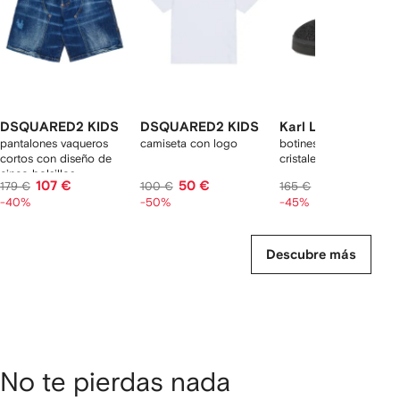
DSQUARED2 KIDS
DSQUARED2 KIDS
Karl Lagerfeld Kid
pantalones vaqueros
camiseta con logo
botines con detalle de
cortos con diseño de
cristales
cinco bolsillos
107 €
50 €
91 €
179 €
100 €
165 €
-40%
-50%
-45%
Descubre más
No te pierdas nada