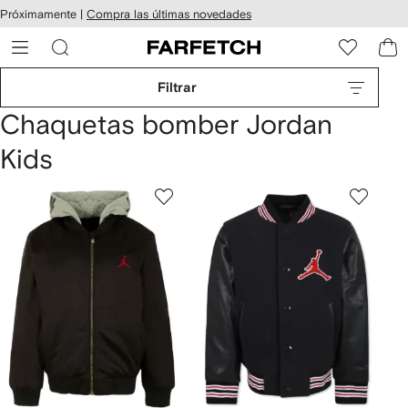
cesibilidad
Ir al
Próximamente |
Compra las últimas novedades
contenido
ARFETCH
principal
Filtrar
Chaquetas bomber Jordan
Kids