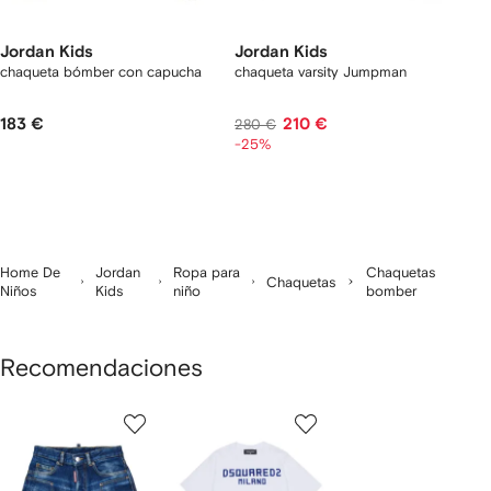
Jordan Kids
Jordan Kids
chaqueta bómber con capucha
chaqueta varsity Jumpman
183 €
210 €
280 €
-25%
Home De
Jordan
Ropa para
Chaquetas
Chaquetas
Niños
Kids
niño
bomber
Recomendaciones
Mostrar
1
2
3
de
de
de
de
12
12
12
2
rtículos