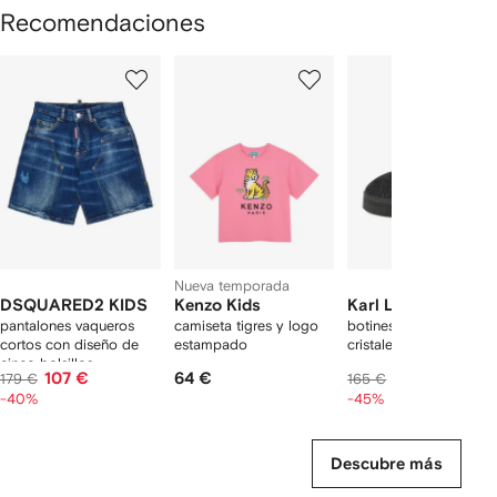
Recomendaciones
Mostrar
1
2
3
de
de
de
de
12
12
12
2
rtículos
Nueva temporada
DSQUARED2 KIDS
Kenzo Kids
Karl Lagerfeld Kid
pantalones vaqueros
camiseta tigres y logo
botines con detalle de
cortos con diseño de
estampado
cristales
cinco bolsillos
107 €
64 €
91 €
179 €
165 €
-40%
-45%
Descubre más