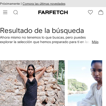
cesibilidad
Ir al
Próximamente |
Compra las últimas novedades
contenido
ARFETCH
principal
Resultado de la búsqueda
Ahora mismo no tenemos lo que buscas, pero puedes
explorar la selección que hemos preparado para ti en las
Más
categorías siguientes.
1
2
de
de
4
4