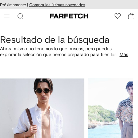
cesibilidad
Ir al
Próximamente |
Compra las últimas novedades
contenido
ARFETCH
principal
Resultado de la búsqueda
Ahora mismo no tenemos lo que buscas, pero puedes
explorar la selección que hemos preparado para ti en las
Más
categorías siguientes.
1
2
de
de
4
4