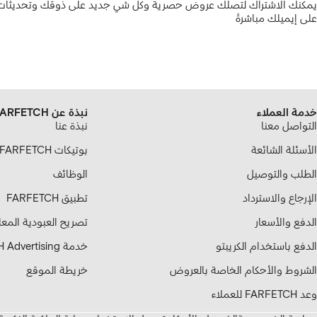
يمكنك الاشتراك لتصلك عروض حصرية وكل شي جديد على ذوقك وتحديثات ع
على إيميلك مباشرةً
خدمة العملاء
نبذة عن FARFETCH
التواصل معنا
نبذة عنا
الأسئلة الشائعة
بوتيكات FARFETCH الشريكة
الطلب والتوصيل
الوظائف
الإرجاع والاسترداد
تطبيق FARFETCH
الدفع والأسعار
تصريح العبودية المع
الدفع باستخدام الكريبتو
خدمة FARFETCH Advertising
الشروط والأحكام الخاصة بالعروض
خريطة الموقع
وعد FARFETCH للعملاء