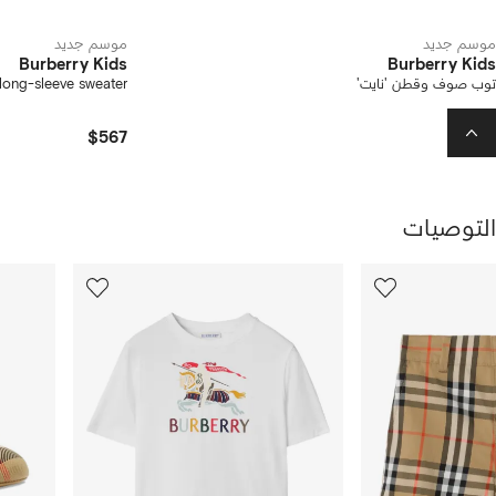
موسم جديد
موسم جديد
Burberry Kids
Burberry Kids
توب صوف وقطن 'نايت'
long-sleeve sweater
$567
$947
التوصيات
رض
10
9
من
من
ن
12
12
تجات