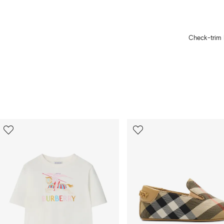
Check-trim 
11
من
12