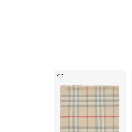
12
من
12