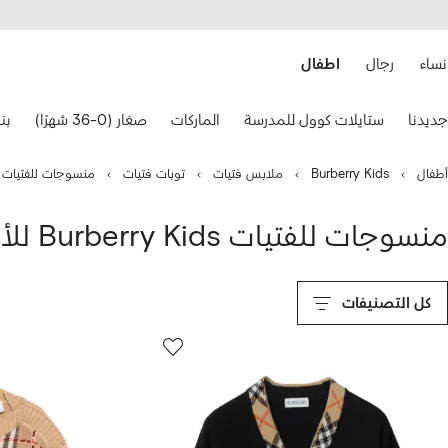
هيل
التخطي
استخدام
للمحتوى
ى
الرئيسي
FARFETC
نساء
رجال
اطفال
تخدام
جديدنا
ستايلات كوول للمدرسة
الماركات
صغار (0-36 شهرًا)
بنات
هم
حة
فاتيح
أطفال
Burberry Kids
ملابس فتيات
توبات فتيات
منسوجات للفتيات
نقل.
منسوجات للفتيات Burberry Kids للأطفال
كل التصنيفات