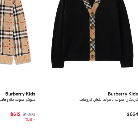
Burberry Kids
Burberry Kids
كارديغان صوف بأطراف نقش كاروهات
سويتر صوف بكاروهات
$612
$664
$1,003
-%35