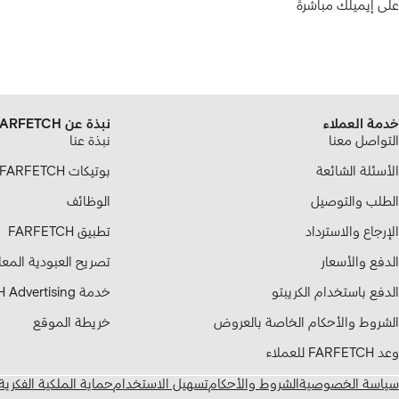
على إيميلك مباشرةً
خدمة العملاء
نبذة عن FARFETCH
التواصل معنا
نبذة عنا
الأسئلة الشائعة
بوتيكات FARFETCH الشريكة
الطلب والتوصيل
الوظائف
الإرجاع والاسترداد
تطبيق FARFETCH
الدفع والأسعار
تصريح العبودية المع
الدفع باستخدام الكريبتو
خدمة FARFETCH Advertising
الشروط والأحكام الخاصة بالعروض
خريطة الموقع
وعد FARFETCH للعملاء
سياسة الخصوصية
الشروط والأحكام
تسهيل الاستخدام
حماية الملكية الفكرية