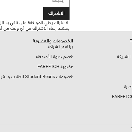
الاشتراك
الاشتراك يعني الموافقة على تلقي رسائل 
يمكنك إلغاء الاشتراك في أي وقت من أس
الخصومات والعضوية
بـرنـامـج الشـراكـة
خصم دعوة الأصدقاء
عضوية FARFETCH
خصومات Student Beans للطلاب والخريجين
اصرة