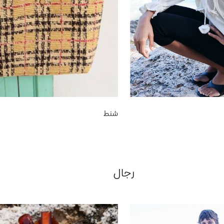
شنط
رجال