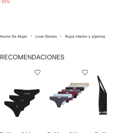
-25%
Home De Mujer
Love Stories
Ropa interior y pijamas
RECOMENDACIONES
Mostrando
1
2
3
de
de
de
de
12
12
12
2
rtículos