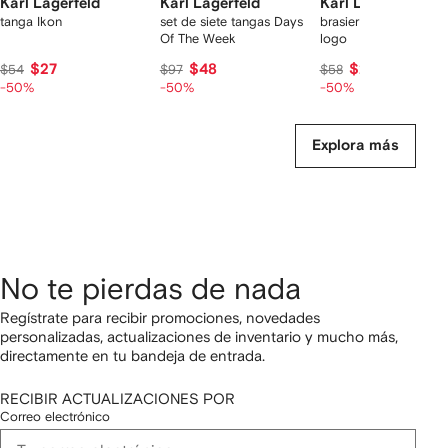
Karl Lagerfeld
Karl Lagerfeld
Karl Lagerfeld
tanga Ikon
set de siete tangas Days
brasier con franja del
Of The Week
logo
$27
$48
$29
$54
$97
$58
-50%
-50%
-50%
Explora más
No te pierdas de nada
Regístrate para recibir promociones, novedades
personalizadas, actualizaciones de inventario y mucho más,
directamente en tu bandeja de entrada.
RECIBIR ACTUALIZACIONES POR
Correo electrónico