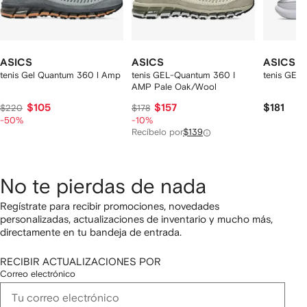
ASICS
ASICS
ASICS
tenis Gel Quantum 360 l Amp
tenis GEL-Quantum 360 I
tenis GEL
AMP Pale Oak/Wool
$105
$157
$181
$220
$178
-50%
-10%
Recíbelo por
$139
No te pierdas de nada
Regístrate para recibir promociones, novedades
personalizadas, actualizaciones de inventario y mucho más,
directamente en tu bandeja de entrada.
RECIBIR ACTUALIZACIONES POR
Correo electrónico