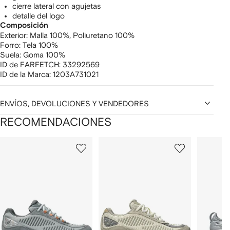
cierre lateral con agujetas
detalle del logo
Composición
Exterior:
Malla 100%,
Poliuretano 100%
Forro:
Tela 100%
Suela:
Goma 100%
ID de FARFETCH:
33292569
ID de la Marca:
1203A731021
ENVÍOS, DEVOLUCIONES Y VENDEDORES
RECOMENDACIONES
Mostrando
1
2
3
de
de
de
de
12
12
12
2
rtículos