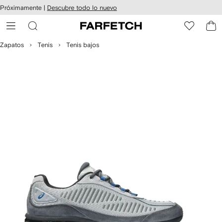
cesibilidad
Ir al
Próximamente |
Descubre todo lo nuevo
contenido
ARFETCH
principal
Zapatos
Tenis
Tenis bajos