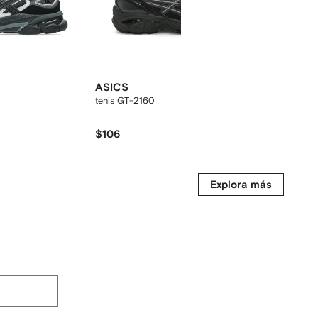
Nueva te
ASICS
ASICS
tenis GT-2160
tenis con
$106
$210
Explora más