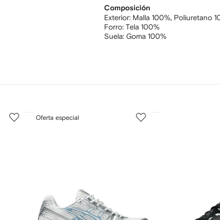
Composición
Exterior:
Malla 100%,
Poliuretano 
Forro:
Tela 100%
Suela:
Goma 100%
3
4
Oferta especial
de
de
12
12