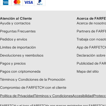
Atención al Cliente
Acerca de FARF
Ayuda y contactos
Acerca de nosotr
Preguntas Frecuentes
Partners de FAR
Pedidos y envíos
Trabaja con nosot
Límites de importación
App de FARFETC
Devoluciones y reembolsos
Declaración sobre
Pagos y precios
Publicidad de F
Pagos con criptomoneda
Mapa del sitio
Términos y Condiciones de la Promoción
Compromiso de FARFETCH con el cliente
Política de Privacidad
Términos y Condiciones
Accesibilidad
Protecci
FARFETCH y el logo «FARFETCH» son marcas registradas por FARFETCH UK 