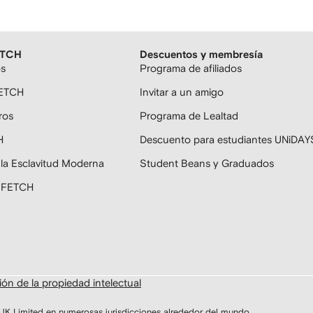
ETCH
Descuentos y membresía
os
Programa de afiliados
FETCH
Invitar a un amigo
ros
Programa de Lealtad
H
Descuento para estudiantes UNiDAY
 la Esclavitud Moderna
Student Beans y Graduados
ARFETCH
ón de la propiedad intelectual
Limited en numerosas jurisdicciones alrededor del mundo.