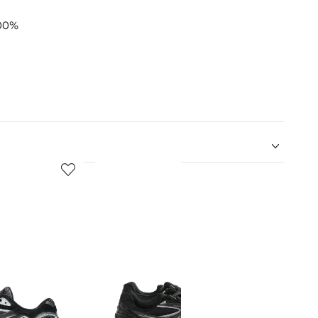
100%
5
6
de
de
12
12