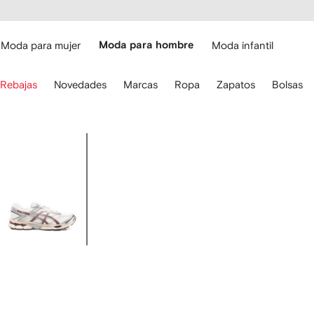
cesibilidad
Ir al
contenido
ARFETCH
principal
Moda para mujer
Moda para hombre
Moda infantil
iliza
Rebajas
Novedades
Marcas
Ropa
Zapatos
Bolsas
s
lechas
el
eclado
Imagen
ara
1
avegar.
de
4