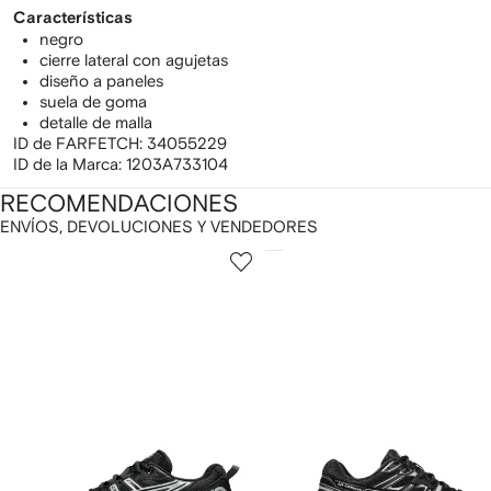
Características
negro
cierre lateral con agujetas
diseño a paneles
suela de goma
detalle de malla
ID de FARFETCH:
34055229
ID de la Marca:
1203A733104
RECOMENDACIONES
ENVÍOS, DEVOLUCIONES Y VENDEDORES
ostrando
1
2
de
de
e
12
12
2
rtículos