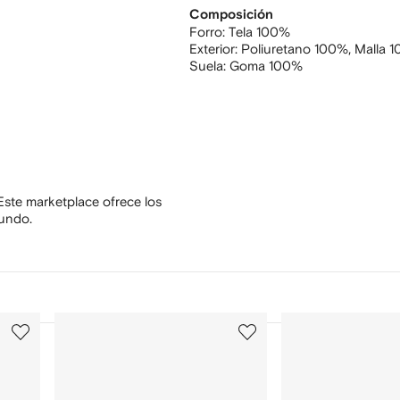
Composición
Forro:
Tela 100%
Exterior:
Poliuretano 100%,
Malla 
Suela:
Goma 100%
Este marketplace ofrece los
mundo.
3
4
de
de
12
12