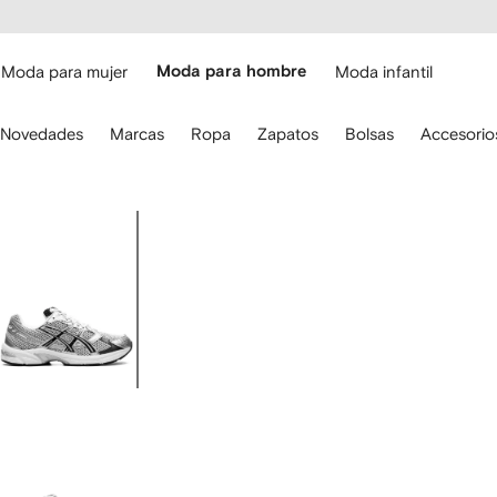
cesibilidad
Ir al
contenido
ARFETCH
principal
Moda para mujer
Moda para hombre
Moda infantil
iliza
Novedades
Marcas
Ropa
Zapatos
Bolsas
Accesorio
s
lechas
el
eclado
Imagen
ara
1
avegar.
de
5