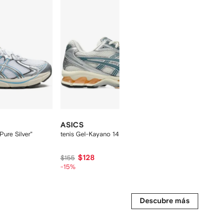
ASICS
ASICS
ure Silver"
tenis Gel-Kayano 14
tenis Gel-N
$128
$72
$155
$80
-15%
Descubre más