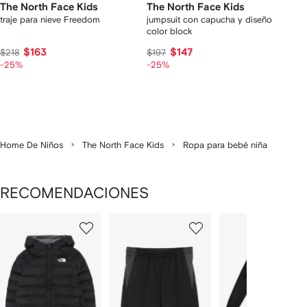
The North Face Kids
The North Face Kids
traje para nieve Freedom
jumpsuit con capucha y diseño
color block
$163
$147
$218
$197
-25%
-25%
Home De Niños
The North Face Kids
Ropa para bebé niña
RECOMENDACIONES
Mostrando
1
2
3
de
de
de
de
6
6
6
6
rtículos