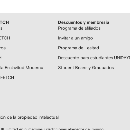
ETCH
Descuentos y membresía
os
Programa de afiliados
FETCH
Invitar a un amigo
ros
Programa de Lealtad
H
Descuento para estudiantes UNiDAY
 la Esclavitud Moderna
Student Beans y Graduados
ARFETCH
ón de la propiedad intelectual
Limited en numerosas jurisdicciones alrededor del mundo.