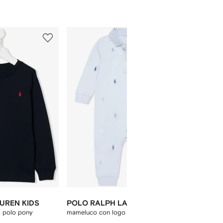
5
6
de
de
12
12
UREN KIDS
POLO RALPH LAUREN KIDS
POLO R
o polo pony
mameluco con logo bordado
set de s