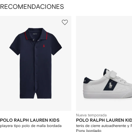
RECOMENDACIONES
ostrando
1
2
de
de
e
12
12
2
rtículos
Nueva temporada
POLO RALPH LAUREN KIDS
POLO RALPH LAUREN KI
playera tipo polo de malla bordada
tenis de cierre autoadherente y 
Pony bordado