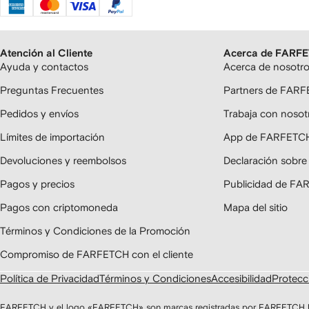
Atención al Cliente
Acerca de FARF
Ayuda y contactos
Acerca de nosotr
Preguntas Frecuentes
Partners de FAR
Pedidos y envíos
Trabaja con nosot
Límites de importación
App de FARFETC
Devoluciones y reembolsos
Declaración sobre
Pagos y precios
Publicidad de F
Pagos con criptomoneda
Mapa del sitio
Términos y Condiciones de la Promoción
Compromiso de FARFETCH con el cliente
Política de Privacidad
Términos y Condiciones
Accesibilidad
Protecci
FARFETCH y el logo «FARFETCH» son marcas registradas por FARFETCH UK 