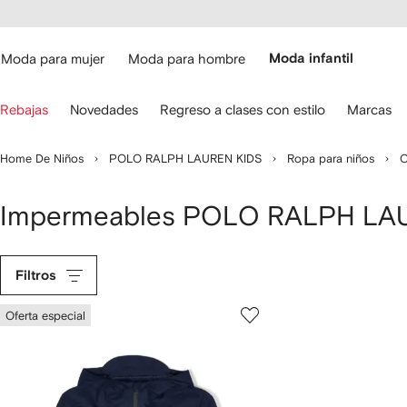
cesibilidad
Ir al
contenido
ARFETCH
principal
Moda para mujer
Moda para hombre
Moda infantil
iliza
Rebajas
Novedades
Regreso a clases con estilo
Marcas
s
lechas
el
Home De Niños
POLO RALPH LAUREN KIDS
Ropa para niños
C
eclado
ara
avegar.
Impermeables POLO RALPH LA
Filtros
Oferta especial