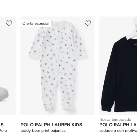
3
4
Oferta especial
de
de
12
12
Nueva temporada
DS
POLO RALPH LAUREN KIDS
POLO RALPH LA
Polo
teddy bear print pajamas
sudadera con motiv