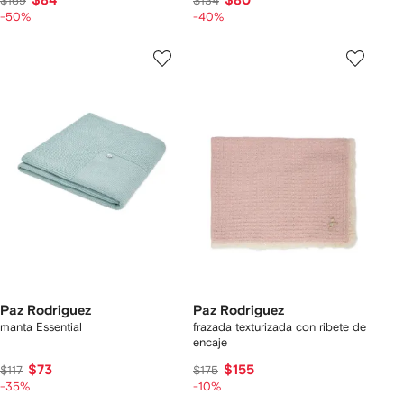
$84
$80
$169
$134
-50%
-40%
Paz Rodriguez
Paz Rodriguez
manta Essential
frazada texturizada con ribete de
encaje
$73
$155
$117
$175
-35%
-10%