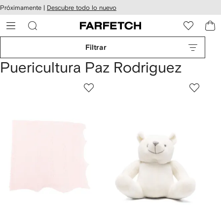
cesibilidad
Ir al
Próximamente |
Descubre todo lo nuevo
contenido
ARFETCH
principal
Filtrar
Puericultura Paz Rodriguez