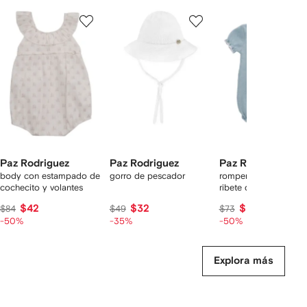
Mostrando
1
2
3
de
de
de
de
12
12
12
2
rtículos
Paz Rodriguez
Paz Rodriguez
Paz Rodriguez
body con estampado de
gorro de pescador
romper con volantes 
cochecito y volantes
ribete de encaje
$42
$32
$36
$84
$49
$73
-50%
-35%
-50%
Explora más