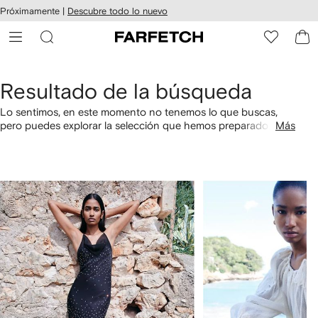
cesibilidad
Ir al
Próximamente |
Descubre todo lo nuevo
contenido
ARFETCH
principal
Resultado de la búsqueda
Lo sentimos, en este momento no tenemos lo que buscas,
pero puedes explorar la selección que hemos preparado
Más
especialmente para ti. También puedes comprar por
categorías utilizando los links a continuación.
1
2
de
de
4
4